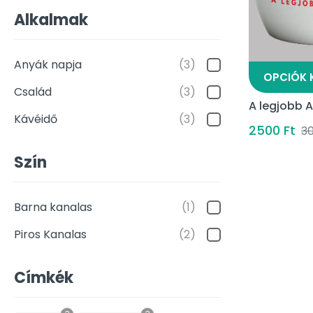
Alkalmak
Anyák napja
(3)
OPCIÓK 
Család
(3)
A legjobb 
Kávéidő
(3)
2500
Ft
3
Szín
Barna kanalas
(1)
Piros Kanalas
(2)
Címkék