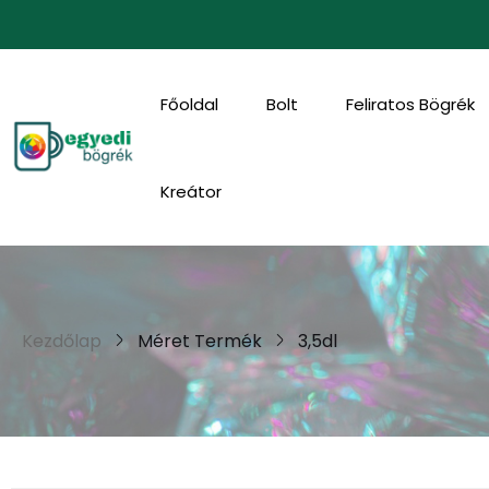
Főoldal
Bolt
Feliratos Bögrék
Kreátor
Kezdőlap
Méret Termék
3,5dl