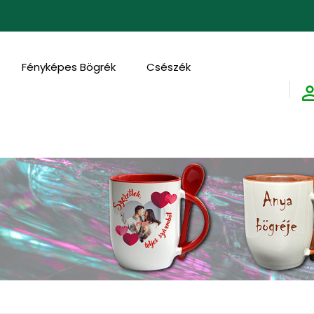
FED
Fényképes Bögrék
Csészék