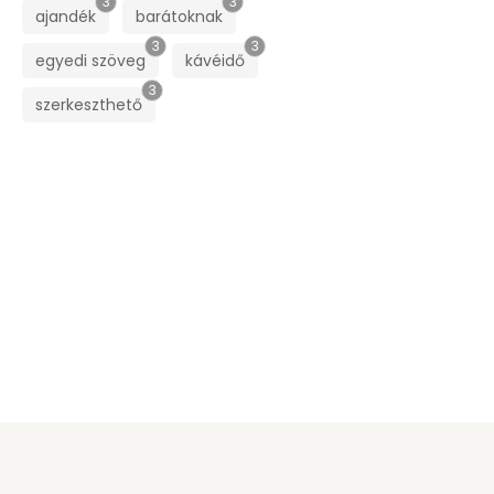
3
3
ajandék
barátoknak
3
3
egyedi szöveg
kávéidő
3
szerkeszthető