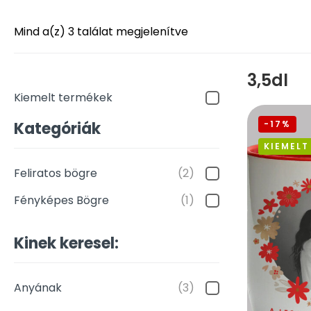
Mind a(z) 3 találat megjelenítve
3,5dl
Kiemelt termékek
Kategóriák
-17%
KIEMELT
Feliratos bögre
(2)
Fényképes Bögre
(1)
Kinek keresel:
Anyának
(3)