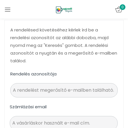
0
Bejelentkezés
A rendelésed követéséhez kérlek írd be a
rendelési azonosítót az alábbi dobozba, majd
nyomd meg az "Keresés" gombot. A rendelési
azonosítót a nyugtán és a megerősítő e-mailben
találod.
Emlékezz rám
Elveszett jelszó?
Rendelés azonosítója
BELÉPÉS
FIÓK LÉTREHOZÁSA
Számlázási email