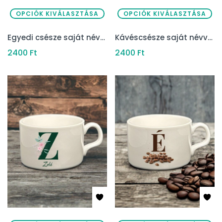
OPCIÓK KIVÁLASZTÁSA
OPCIÓK KIVÁLASZTÁSA
Egyedi csésze saját névvel tányérral (modern)
Kávéscsésze saját névvel tányérral (elegáns)
2400
Ft
2400
Ft