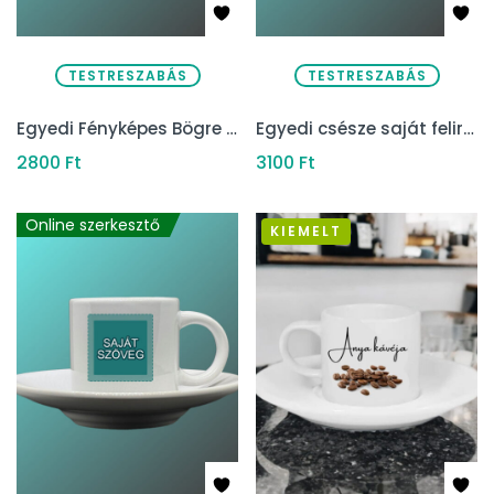
TESTRESZABÁS
TESTRESZABÁS
Egyedi Fényképes Bögre – „Családom & Memories”
Egyedi csésze saját felirattal (Kreátor)
2800
Ft
3100
Ft
Online szerkesztő
KIEMELT