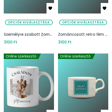
OPCIÓK KIVÁLASZTÁSA
OPCIÓK KIVÁLASZTÁSA
Személyre szabott Zománcozott Horgász Bögre
Zománcozott retro fém bögre saját névvel
3100
Ft
3100
Ft
Online szerkesztő
Online szerkesztő