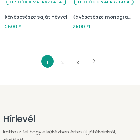
OPCIÓK KIVÁLASZTÁSA
OPCIÓK KIVÁLASZTÁSA
Kávéscsésze saját névvel
Kávéscsésze monogrammal
2500
Ft
2500
Ft
1
2
3
Hírlevél
Iratkozz fel hogy elsőkézben értesülj játékainkról,