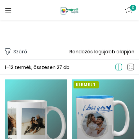
0
Bejelentkezés
Szűrő
Rendezés legújabb alapján
1–12 termék, összesen 27 db
Emlékezz rám
Elveszett jelszó?
KIEMELT
BELÉPÉS
FIÓK LÉTREHOZÁSA