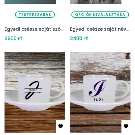
TESTRESZABÁS
OPCIÓK KIVÁLASZTÁSA
Egyedi csésze saját szöveggel tányérral (Kreátor)
Egyedi csésze saját névvel tányérral (dizájn)
2900
Ft
2400
Ft