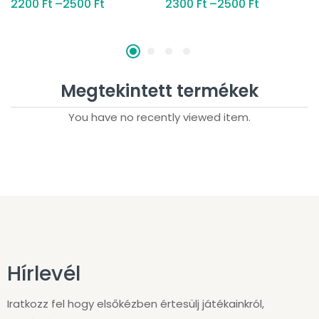
2200
Ft
–
2500
Ft
2300
Ft
–
2500
Ft
Megtekintett termékek
You have no recently viewed item.
Hírlevél
Iratkozz fel hogy elsőkézben értesülj játékainkról,