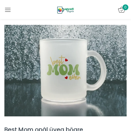
0
Bejelentkezés
Emlékezz rám
Elveszett jelszó?
BELÉPÉS
FIÓK LÉTREHOZÁSA
Best Mom opál üveg bögre