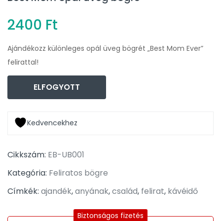
2400
Ft
Ajándékozz különleges opál üveg bögrét „Best Mom Ever”
felirattal!
ELFOGYOTT
Kedvencekhez
Cikkszám:
EB-UB001
Kategória:
Feliratos bögre
Címkék:
ajandék
,
anyának
,
család
,
felirat
,
kávéidő
Biztonságos fizetés