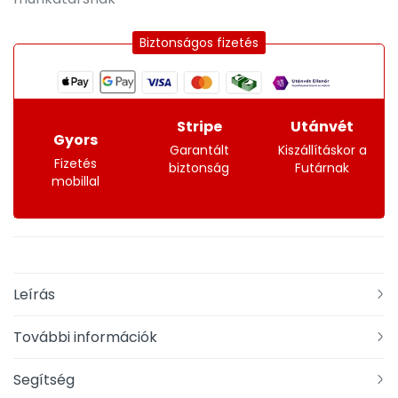
Biztonságos fizetés
Stripe
Utánvét
Gyors
Garantált
Kiszállításkor a
Fizetés
biztonság
Futárnak
mobillal
Leírás
További információk
Segítség