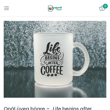
0
Bejelentkezés
Emlékezz rám
Elveszett jelszó?
BELÉPÉS
FIÓK LÉTREHOZÁSA
Opál üveg bögre – „Life begins after