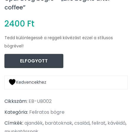
coffee”
2400
Ft
Tedd különlegessé a reggeli kávézást ezzel a stílusos
bögrével!
ELFOGYOTT
Kedvencekhez
Cikkszám:
EB-UB002
Kategória:
Feliratos bögre
Címkék:
ajandék
,
barátoknak
,
család
,
felirat
,
kávéidő
,
munkatársnak