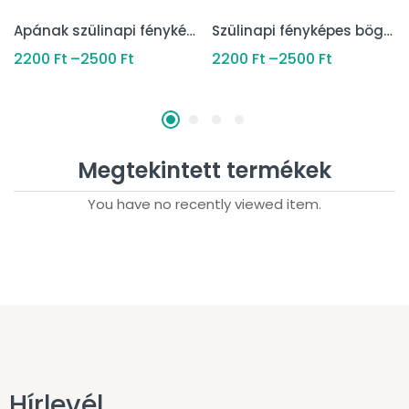
Apának szülinapi fényképes bögre
Szülinapi fényképes bögre
2200
Ft
–
2500
Ft
2200
Ft
–
2500
Ft
Megtekintett termékek
You have no recently viewed item.
Hírlevél