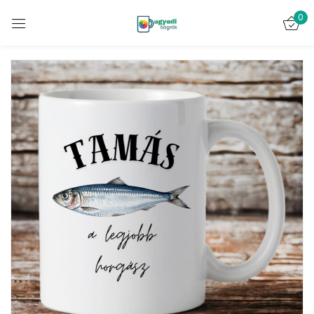
0
Bejelentkezés
Emlékezz rám
Elveszett jelszó?
BELÉPÉS
FIÓK LÉTREHOZÁSA