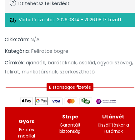
Itt tehetsz fel kérdést
Várható szállítás: 2026.08.14 - 2026.08.17 között.
Cikkszám:
N/A
Kategória:
Feliratos bögre
Címkék:
ajandék
,
barátoknak
,
család
,
egyedi szöveg
,
felirat
,
munkatársnak
,
szerkeszthető
Biztonságos fizetés
Stripe
Utánvét
Gyors
Garantált
Kiszállításkor a
Fizetés
biztonság
Futárnak
mobillal