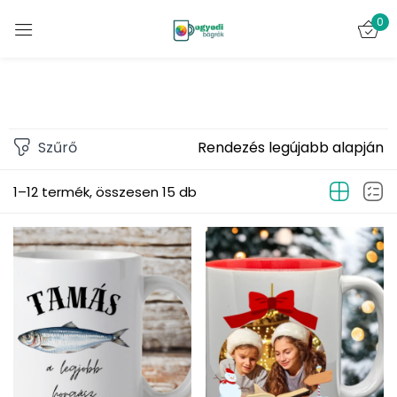
0
Bejelentkezés
Szűrő
Rendezés legújabb alapján
1–12 termék, összesen 15 db
Emlékezz rám
Elveszett jelszó?
BELÉPÉS
FIÓK LÉTREHOZÁSA