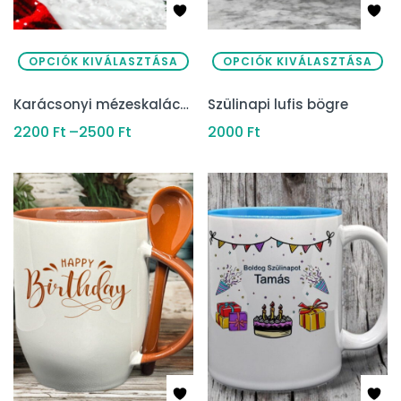
OPCIÓK KIVÁLASZTÁSA
OPCIÓK KIVÁLASZTÁSA
Karácsonyi mézeskalács bögre saját névvel
Szülinapi lufis bögre
2200
Ft
–
2500
Ft
2000
Ft