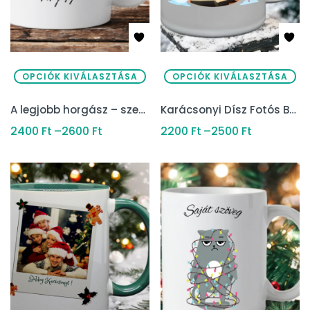
OPCIÓK KIVÁLASZTÁSA
OPCIÓK KIVÁLASZTÁSA
A legjobb horgász – személyre szabható névvel
Karácsonyi Dísz Fotós Bögre – Szalaggal és Hóemberrel
2400
Ft
–
2600
Ft
2200
Ft
–
2500
Ft