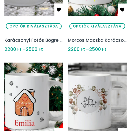
OPCIÓK KIVÁLASZTÁSA
OPCIÓK KIVÁLASZTÁSA
Karácsonyi Fotós Bögre Zöld Kerettel – Személyes Ajándék
Morcos Macska Karácsonyi Bögre – saját szöveggel
2200
Ft
–
2500
Ft
2200
Ft
–
2500
Ft