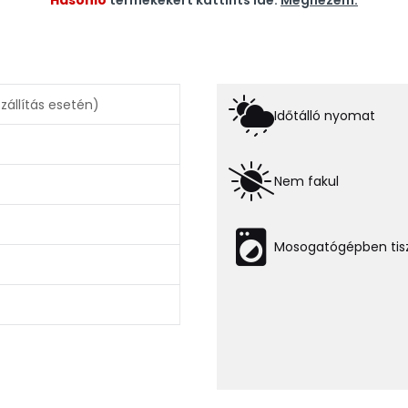
Hasonló
termékekért kattints ide:
Megnézem.
állítás esetén)
Időtálló nyomat
Nem fakul
Mosogatógépben tisz