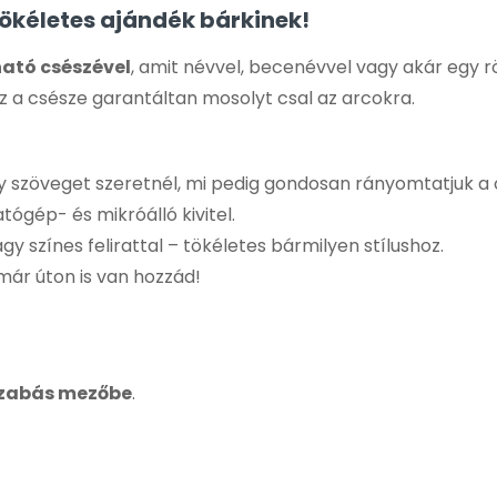
Tökéletes ajándék bárkinek!
ató csészével
, amit névvel, becenévvel vagy akár egy rö
z a csésze garantáltan mosolyt csal az arcokra.
gy szöveget szeretnél, mi pedig gondosan rányomtatjuk a 
tógép- és mikróálló kivitel.
agy színes felirattal – tökéletes bármilyen stílushoz.
 már úton is van hozzád!
szabás mezőbe
.