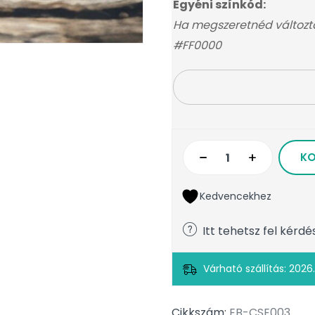
Egyéni színkód:
Ha megszeretnéd változtat
#FF0000
KO
Kedvencekhez
Itt tehetsz fel kérdé
Várható szállítás: 2026.
Cikkszám:
EB-CSE003