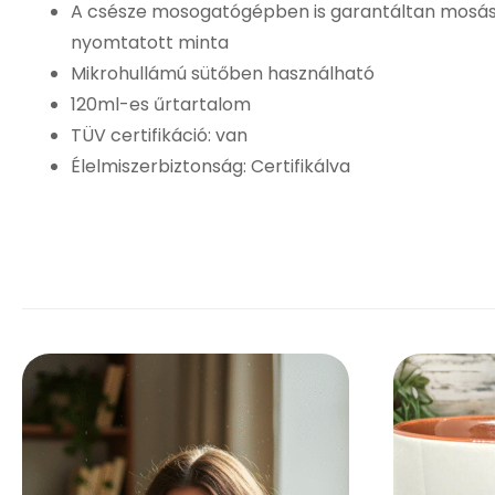
A csésze mosogatógépben is garantáltan mosásá
nyomtatott minta
Mikrohullámú sütőben használható
120ml-es űrtartalom
TÜV certifikáció: van
Élelmiszerbiztonság: Certifikálva