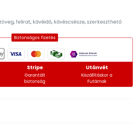
szöveg
,
felirat
,
kávéidő
,
kávéscsésze
,
szerkeszthető
Biztonságos fizetés
Stripe
Utánvét
Garantált
Kiszállításkor a
biztonság
Futárnak