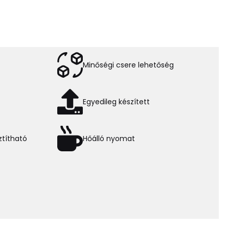
Minőségi csere lehetőség
Egyedileg készített
títható
Hőálló nyomat