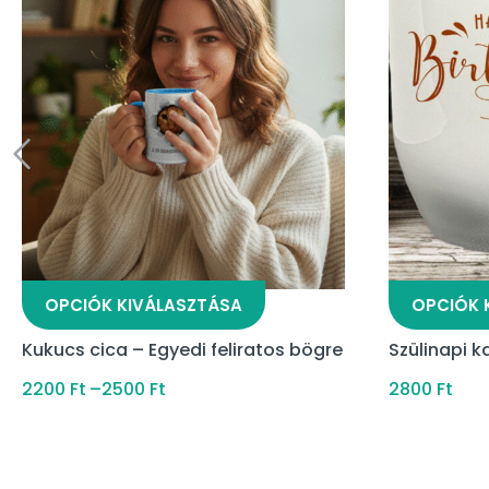
OPCIÓK KIVÁLASZTÁSA
OPCIÓK 
Kukucs cica – Egyedi feliratos bögre
Szülinapi k
2200
Ft
–
2500
Ft
2800
Ft