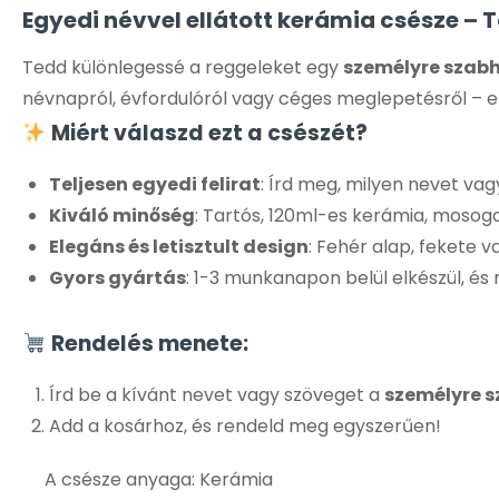
Egyedi névvel ellátott kerámia csésze – 
Tedd különlegessé a reggeleket egy
személyre szabh
névnapról, évfordulóról vagy céges meglepetésről – e
Miért válaszd ezt a csészét?
Teljesen egyedi felirat
: Írd meg, milyen nevet va
Kiváló minőség
: Tartós, 120ml-es kerámia, mosoga
Elegáns és letisztult design
: Fehér alap, fekete v
Gyors gyártás
: 1-3 munkanapon belül elkészül, és
Rendelés menete:
Írd be a kívánt nevet vagy szöveget a
személyre 
Add a kosárhoz, és rendeld meg egyszerűen!
A csésze anyaga: Kerámia