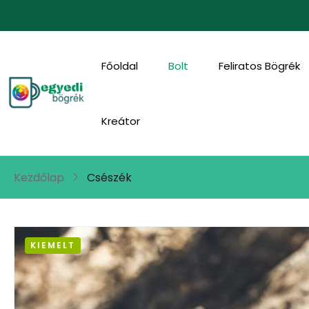
Főoldal
Bolt
Feliratos Bögrék
Kreátor
Kezdőlap
Csészék
KIEMELT