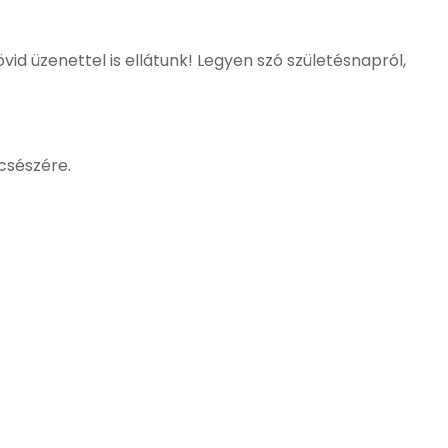
vid üzenettel is ellátunk! Legyen szó születésnapról,
csészére.