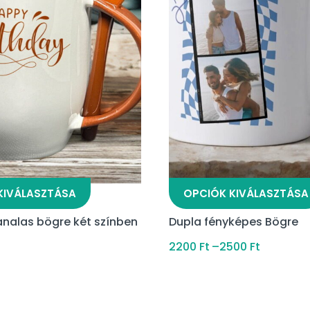
KIVÁLASZTÁSA
OPCIÓK KIVÁLASZTÁSA
analas bögre két színben
Dupla fényképes Bögre
2200
Ft
–
2500
Ft