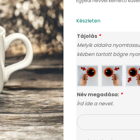
Egyedi névvel kérhető kávé
Készleten
Tájolás
*
Melyik oldalra nyomtassu
kézben tartott bögre nyoma
Név megadása:
*
Írd ide a nevet.