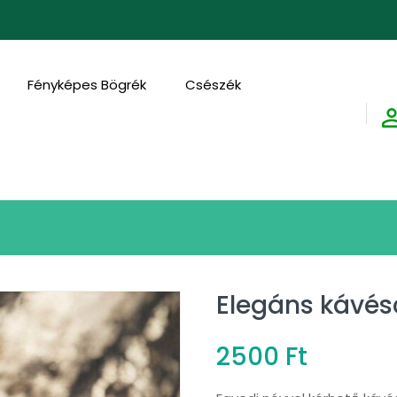
FEDEZD FE
Fényképes Bögrék
Csészék
Elegáns kávés
2500
Ft