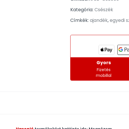
Kategória:
Csészék
Címkék:
ajandék
,
egyedi 
Gyors
Fizetés
mobillal