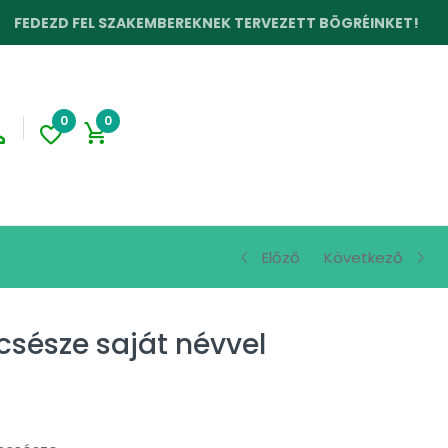
L SZAKEMBEREKNEK TERVEZETT BÖGRÉINKET!
ÚJ
0
0
Előző
Következő
csésze saját névvel