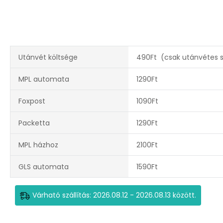
Utánvét költsége
490Ft (csak utánvétes sz
MPL automata
1290Ft
Foxpost
1090Ft
Packetta
1290Ft
MPL házhoz
2100Ft
GLS automata
1590Ft
Várható szállítás: 2026.08.12 - 2026.08.13 között.