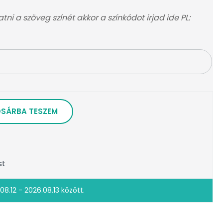
ni a szöveg színét akkor a színkódot irjad ide PL:
SÁRBA TESZEM
st
08.12 - 2026.08.13 között.