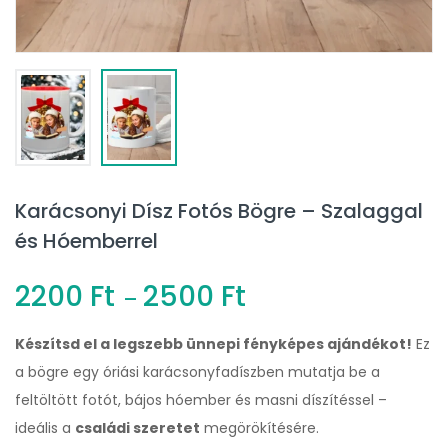
Karácsonyi Dísz Fotós Bögre – Szalaggal
és Hóemberrel
2200
Ft
2500
Ft
–
Készítsd el a legszebb ünnepi fényképes ajándékot!
Ez
a bögre egy óriási karácsonyfadíszben mutatja be a
feltöltött fotót, bájos hóember és masni díszítéssel –
ideális a
családi szeretet
megörökítésére.