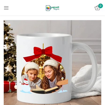
0
Bejelentkezés
Emlékezz rám
Elveszett jelszó?
BELÉPÉS
FIÓK LÉTREHOZÁSA