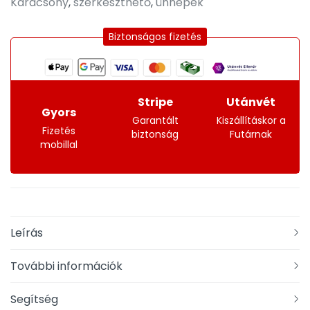
Karácsony
,
szerkeszthető
,
ünnepek
Biztonságos fizetés
Stripe
Utánvét
Gyors
Garantált
Kiszállításkor a
Fizetés
biztonság
Futárnak
mobillal
Leírás
További információk
Segítség