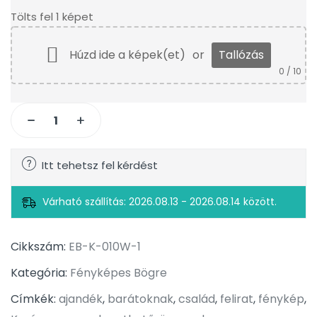
Tölts fel 1 képet
Húzd ide a képek(et)
or
Tallózás
0
/ 10
Itt tehetsz fel kérdést
Várható szállítás: 2026.08.13 - 2026.08.14 között.
Cikkszám:
EB-K-010W-1
Kategória:
Fényképes Bögre
Címkék:
ajandék
,
barátoknak
,
család
,
felirat
,
fénykép
,