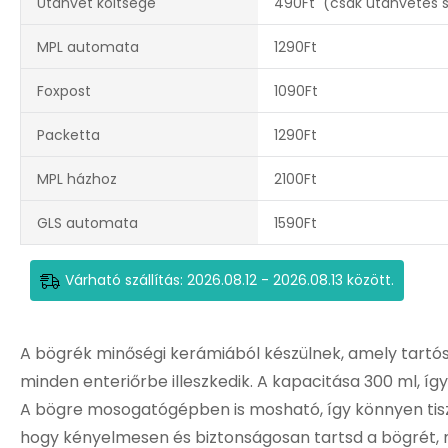
Utánvét költsége
490Ft (csak utánvétes sz
MPL automata
1290Ft
Foxpost
1090Ft
Packetta
1290Ft
MPL házhoz
2100Ft
GLS automata
1590Ft
Várható szállítás: 2026.08.12 - 2026.08.13 között.
A bögrék minőségi kerámiából készülnek, amely tartóss
minden enteriőrbe illeszkedik. A kapacitása 300 ml, íg
A bögre mosogatógépben is mosható, így könnyen tisztá
hogy kényelmesen és biztonságosan tartsd a bögrét, 