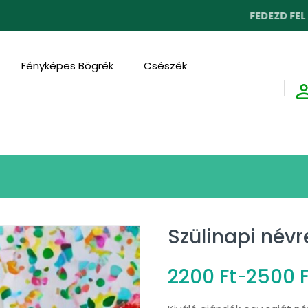
FEDEZD FEL SZAKEM
Fényképes Bögrék
Csészék
Szülinapi névr
2200
Ft
2500
–