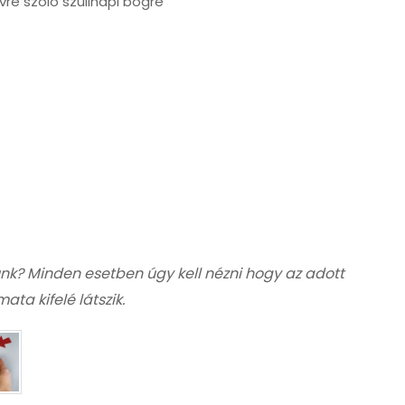
vre szóló szülinapi bögre
nk? Minden esetben úgy kell nézni hogy az adott
ta kifelé látszik.