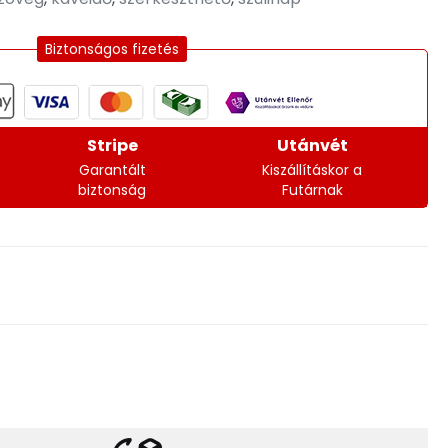
Biztonságos fizetés
Stripe
Utánvét
Garantált
Kiszállításkor a
biztonság
Futárnak