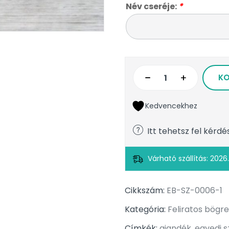
Név cseréje:
*
KO
Kedvencekhez
Itt tehetsz fel kérdé
Várható szállítás: 2026.
Cikkszám:
EB-SZ-0006-1
Kategória:
Feliratos bögre
Címkék:
ajandék
,
egyedi 