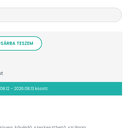
SÁRBA TESZEM
st
08.12 - 2026.08.13 között.
szöveg
,
kávéidő
,
szerkeszthető
,
szülinap