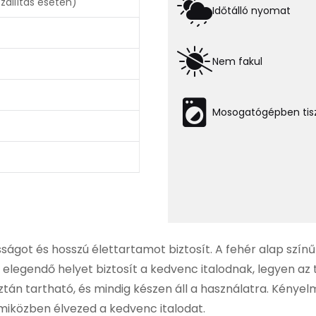
állítás esetén)
Időtálló nyomat
Nem fakul
Mosogatógépben tisz
ágot és hosszú élettartamot biztosít. A fehér alap szín
y elegendő helyet biztosít a kedvenc italodnak, legyen az 
n tartható, és mindig készen áll a használatra. Kényelm
miközben élvezed a kedvenc italodat.