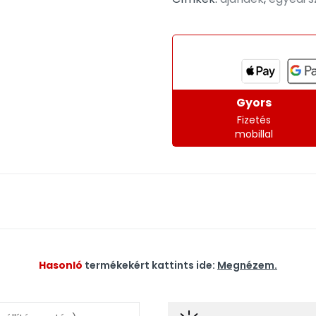
Gyors
Fizetés
mobillal
Hasonló
termékekért kattints ide:
Megnézem.