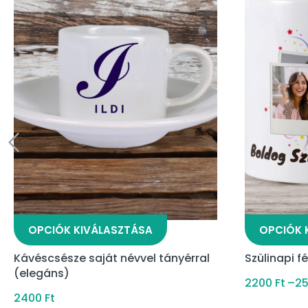
OPCIÓK KIVÁLASZTÁSA
OPCIÓK 
Kávéscsésze saját névvel tányérral
Szülinapi 
(elegáns)
2200
Ft
–
2
2400
Ft