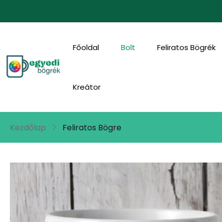
Főoldal
Bolt
Feliratos Bögrék
Kreátor
Kezdőlap
Feliratos Bögre