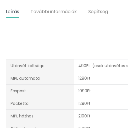
Leírás
További információk
Segítség
Utánvét költsége
490Ft (csak utánvétes sz
MPL automata
1290Ft
Foxpost
1090Ft
Packetta
1290Ft
MPL házhoz
2100Ft