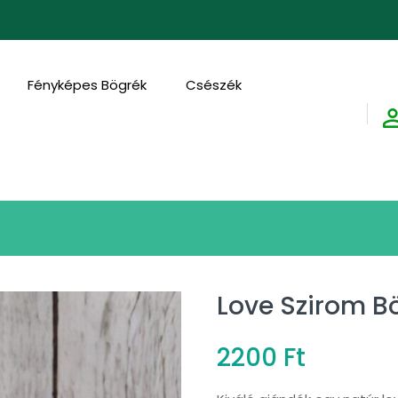
FED
Fényképes Bögrék
Csészék
Love Szirom B
2200
Ft