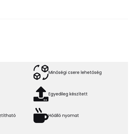
Minőségi csere lehetőség
Egyedileg készített
títható
Hőálló nyomat