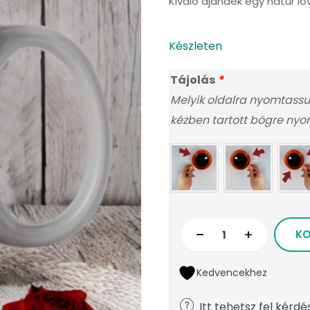
Kiváló ajándék egy natúr lo
Készleten
Tájolás
*
Melyik oldalra nyomtassu
kézben tartott bögre nyoma
KO
Kedvencekhez
Itt tehetsz fel kérdé