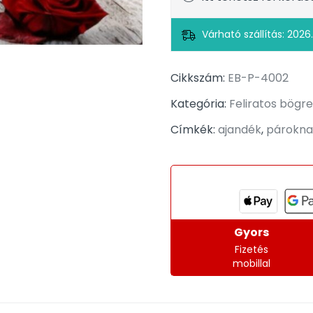
Várható szállítás: 2026.
Cikkszám:
EB-P-4002
Kategória:
Feliratos bögre
Címkék:
ajandék
,
párokna
Gyors
Fizetés
mobillal