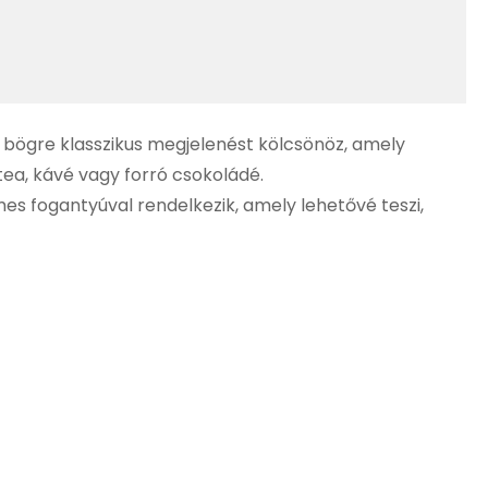
ű bögre klasszikus megjelenést kölcsönöz, amely
tea, kávé vagy forró csokoládé.
es fogantyúval rendelkezik, amely lehetővé teszi,