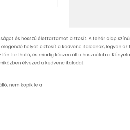
ágot és hosszú élettartamot biztosít. A fehér alap szín
y elegendő helyet biztosít a kedvenc italodnak, legyen az 
n tartható, és mindig készen áll a használatra. Kényelm
miközben élvezed a kedvenc italodat.
ló, nem kopik le a