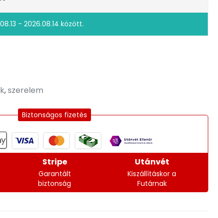
08.13 - 2026.08.14 között.
k
,
szerelem
Biztonságos fizetés
Stripe
Utánvét
Garantált
Kiszállításkor a
biztonság
Futárnak