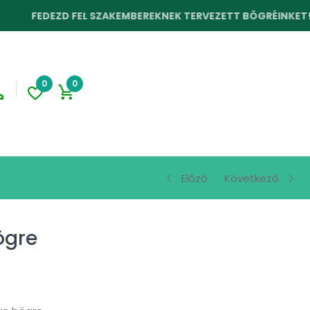
EZD FEL SZAKEMBEREKNEK TERVEZETT BÖGRÉINKET!
0
0
Előző
Következő
ögre