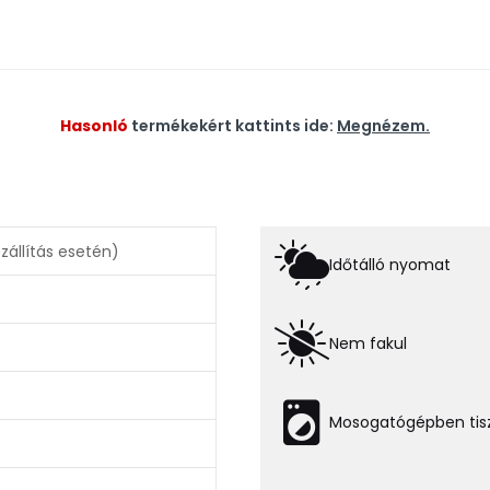
Hasonló
termékekért kattints ide:
Megnézem.
állítás esetén)
Időtálló nyomat
Nem fakul
Mosogatógépben tisz