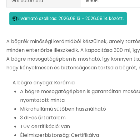
GLS automata
1590Ft
Várható szállítás: 2026.08.13 - 2026.08.14 között.
A bögrék minőségi kerámiából készülnek, amely tartóss
minden enteriőrbe illeszkedik. A kapacitása 300 ml, íg
A bögre mosogatógépben is mosható, így könnyen tisztá
hogy kényelmesen és biztonságosan tartsd a bögrét, 
A bögre anyaga: Kerámia
A bögre mosogatógépben is garantáltan mosásál
nyomtatott minta
Mikrohullámú sütőben használható
3 dl-es űrtartalom
TÜV certifikáció: van
Élelmiszerbiztonság: Certifikálva