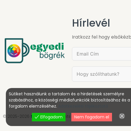
Hírlevél
Iratkozz fel hogy elsőkézb
Sütiket használunk a tartalom és a hirdetések személyre
szabásához, a közösségi médiafunkciók biztosításához és a
forgalom elemzéséhez.
Adatkezelési tájékoztató
© 2025-2026
Netglobal
All rights reserved.
Elfogadom
Nem fogadom el