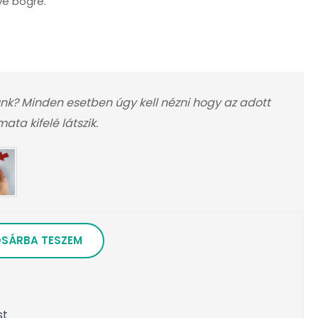
ve bögre.
nk? Minden esetben úgy kell nézni hogy az adott
ta kifelé látszik.
SÁRBA TESZEM
st