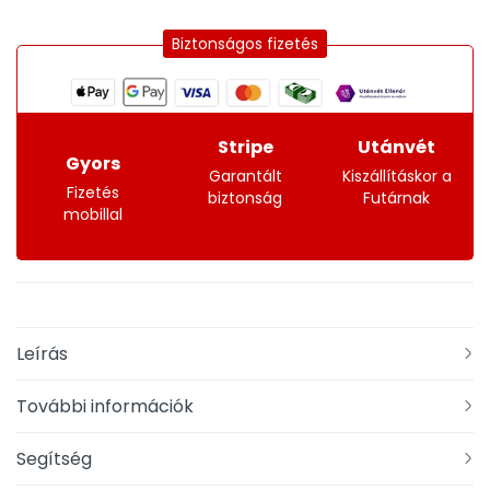
Biztonságos fizetés
Stripe
Utánvét
Gyors
Garantált
Kiszállításkor a
Fizetés
biztonság
Futárnak
mobillal
Leírás
További információk
Segítség