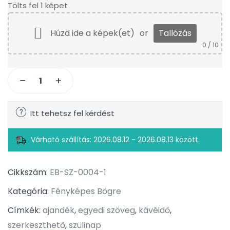
Tölts fel 1 képet
Húzd ide a képek(et)
or
Tallózás
0
/ 10
Itt tehetsz fel kérdést
Várható szállítás: 2026.08.12 - 2026.08.13 között.
Cikkszám:
EB-SZ-0004-1
Kategória:
Fényképes Bögre
Címkék:
ajandék
,
egyedi szöveg
,
kávéidő
,
szerkeszthető
,
szülinap