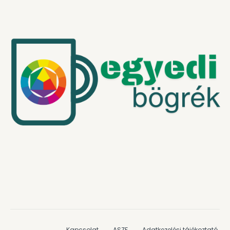
Kapcsolat
ASZF
Adatkezelési tájékoztató