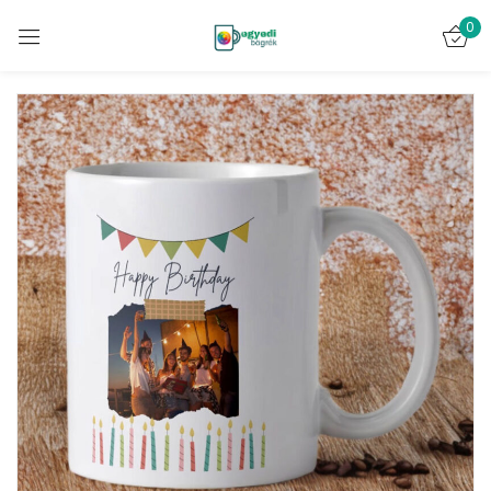
0
Bejelentkezés
Emlékezz rám
Elveszett jelszó?
BELÉPÉS
FIÓK LÉTREHOZÁSA