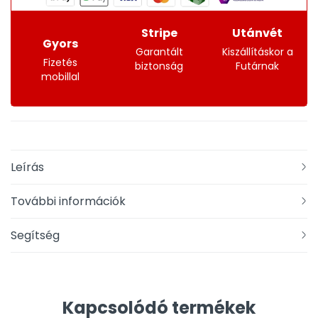
Stripe
Utánvét
Gyors
Garantált
Kiszállításkor a
Fizetés
biztonság
Futárnak
mobillal
Leírás
További információk
Segítség
Kapcsolódó termékek