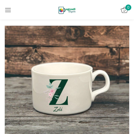
0
Bejelentkezés
Emlékezz rám
Elveszett jelszó?
BELÉPÉS
FIÓK LÉTREHOZÁSA