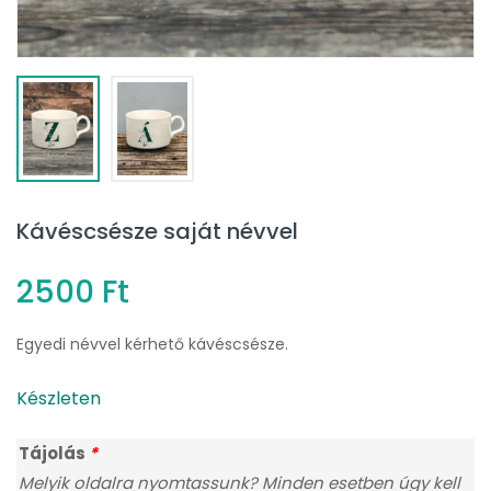
Kávéscsésze saját névvel
2500
Ft
Egyedi névvel kérhető kávéscsésze.
Készleten
Tájolás
*
Melyik oldalra nyomtassunk? Minden esetben úgy kell