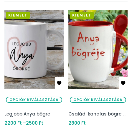
KIEMELT
KIEMELT
OPCIÓK KIVÁLASZTÁSA
OPCIÓK KIVÁLASZTÁSA
Legjobb Anya bögre
Családi kanalas bögre (Piros)
2200
Ft
–
2500
Ft
2800
Ft