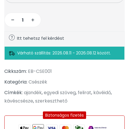
Itt tehetsz fel kérdést
Várható szállítás: 2026.08.11 - 2026.08.12 között.
Cikkszám:
EB-CSE001
Kategória:
Csészék
Címkék:
ajandék
,
egyedi szöveg
,
felirat
,
kávéidő
,
kávéscsésze
,
szerkeszthető
Biztonságos fizetés