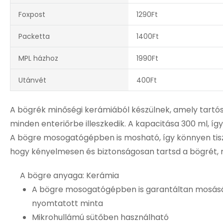
Foxpost
1290Ft
Packetta
1400Ft
MPL házhoz
1990Ft
Utánvét
400Ft
A bögrék minőségi kerámiából készülnek, amely tartóss
minden enteriőrbe illeszkedik. A kapacitása 300 ml, íg
A bögre mosogatógépben is mosható, így könnyen tisztá
hogy kényelmesen és biztonságosan tartsd a bögrét, 
A bögre anyaga: Kerámia
A bögre mosogatógépben is garantáltan mosásál
nyomtatott minta
Mikrohullámú sütőben használható