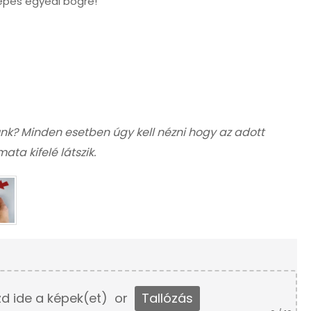
épes egyedi bögre!
nk? Minden esetben úgy kell nézni hogy az adott
ta kifelé látszik.
d ide a képek(et)
or
Tallózás