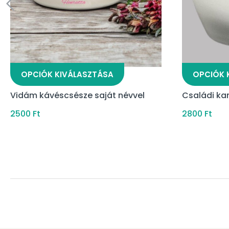
OPCIÓK KIVÁLASZTÁSA
OPCIÓK 
Vidám kávéscsésze saját névvel
Családi ka
2500
Ft
2800
Ft