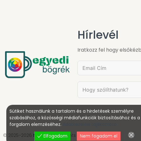
Hírlevél
Iratkozz fel hogy elsőkézb
Sütiket használunk a tartalom és a hirdetések személyre
szabásához, a közösségi médiafunkciók biztosításához és a
forgalom elemzéséhez.
Adatkezelési tájékoztató
© 2025-2026
Netglobal
All rights reserved.
Elfogadom
Nem fogadom el