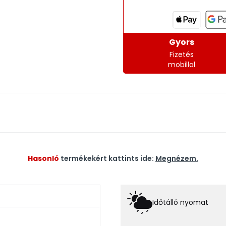
Gyors
Fizetés
mobillal
Hasonló
termékekért kattints ide:
Megnézem.
Időtálló nyomat