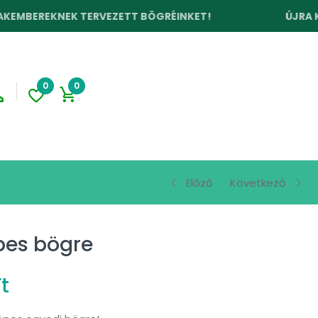
NEK TERVEZETT BÖGRÉINKET!
ÚJRA KÉSZLETEN:
0
0
Előző
Következő
pes bögre
Ft