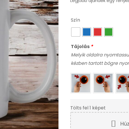
Legjobb ajándék egy fényk
Szín
Tájolás
*
Melyik oldalra nyomtassu
kézben tartott bögre nyoma
Tölts fel 1 képet
Húz