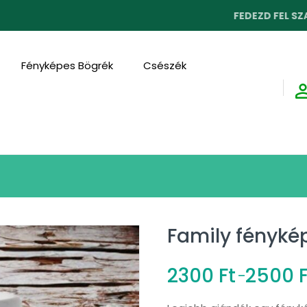
FEDEZD FEL SZAKEMBEREK
Fényképes Bögrék
Csészék
Family fényké
2300
Ft
2500
–