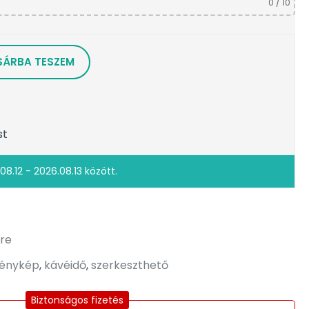
0
/ 10
SÁRBA TESZEM
st
08.12 - 2026.08.13 között.
re
fénykép
,
kávéidő
,
szerkeszthető
Biztonságos fizetés