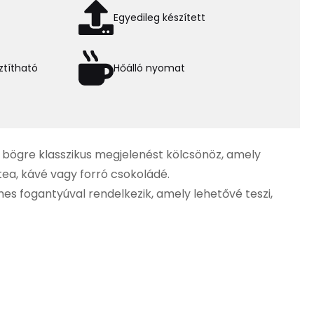
Egyedileg készített
títható
Hőálló nyomat
ű bögre klasszikus megjelenést kölcsönöz, amely
tea, kávé vagy forró csokoládé.
es fogantyúval rendelkezik, amely lehetővé teszi,