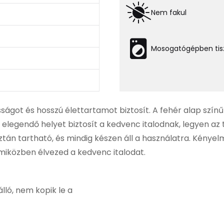
Nem fakul
Mosogatógépben tisz
ágot és hosszú élettartamot biztosít. A fehér alap szín
y elegendő helyet biztosít a kedvenc italodnak, legyen az 
n tartható, és mindig készen áll a használatra. Kényelm
miközben élvezed a kedvenc italodat.
ló, nem kopik le a