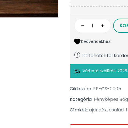
KO
Kedvencekhez
Itt tehetsz fel kérdé
Várható szállítás: 2026.
Cikkszám:
EB-CS-0005
Kategória:
Fényképes Bög
Címkék:
ajandék
,
család
,