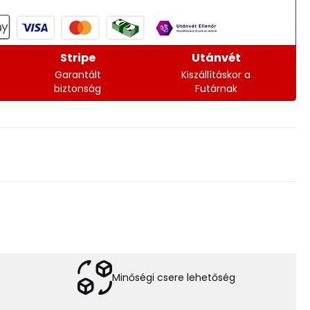
Stripe
Utánvét
Garantált
Kiszállításkor a
biztonság
Futárnak
Minőségi csere lehetőség