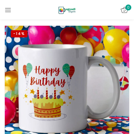
0
Bejelentkezés
-14%
Emlékezz rám
Elveszett jelszó?
BELÉPÉS
FIÓK LÉTREHOZÁSA