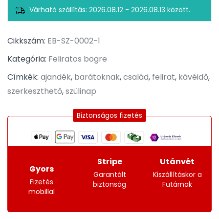
Várható szállítás: 2026.08.12 - 2026.08.13 között.
Cikkszám:
EB-SZ-0002-1
Kategória:
Feliratos bögre
Címkék:
ajandék
,
barátoknak
,
család
,
felirat
,
kávéidő
,
szerkeszthető
,
szülinap
Biztonságos fizetés
Stripe
Utánvét
Gyors
Garantált
Kiszállításkor a
Fizetés
biztonság
Futárnak
mobillal