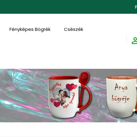
FEDEZD F
Fényképes Bögrék
Csészék