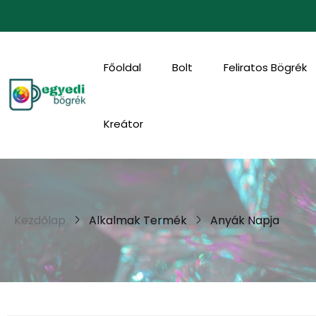
Főoldal
Bolt
Feliratos Bögrék
Kreátor
Kezdőlap
Alkalmak Termék
Anyák Napja