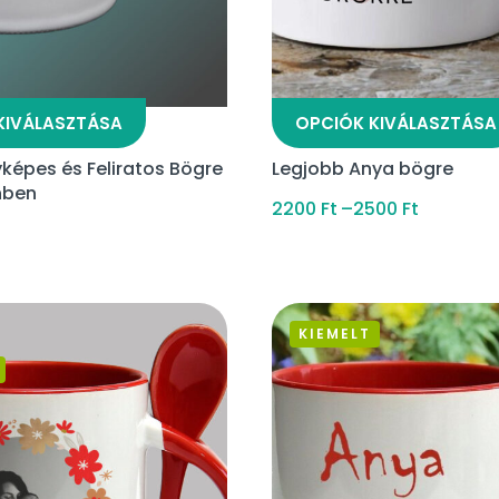
KIVÁLASZTÁSA
OPCIÓK KIVÁLASZTÁSA
képes és Feliratos Bögre
Legjobb Anya bögre
nben
2200
Ft
–
2500
Ft
KIEMELT