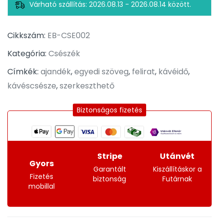
Várható szállítás: 2026.08.13 - 2026.08.14 között.
Cikkszám:
EB-CSE002
Kategória:
Csészék
Címkék:
ajandék
,
egyedi szöveg
,
felirat
,
kávéidő
,
kávéscsésze
,
szerkeszthető
Biztonságos fizetés
Stripe
Utánvét
Gyors
Garantált
Kiszállításkor a
Fizetés
biztonság
Futárnak
mobillal