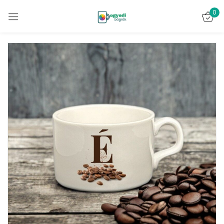
0
Bejelentkezés
Emlékezz rám
Elveszett jelszó?
BELÉPÉS
FIÓK LÉTREHOZÁSA