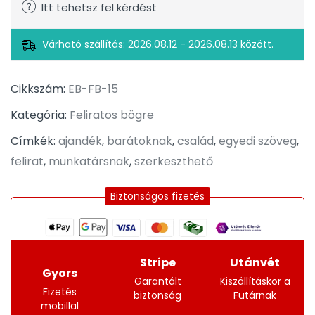
Itt tehetsz fel kérdést
Várható szállítás: 2026.08.12 - 2026.08.13 között.
Cikkszám:
EB-FB-15
Kategória:
Feliratos bögre
Címkék:
ajandék
,
barátoknak
,
család
,
egyedi szöveg
,
felirat
,
munkatársnak
,
szerkeszthető
Biztonságos fizetés
Stripe
Utánvét
Gyors
Garantált
Kiszállításkor a
Fizetés
biztonság
Futárnak
mobillal