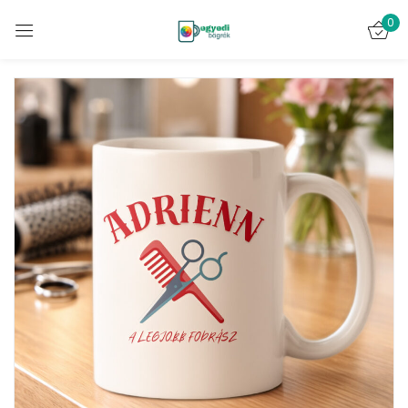
0
Bejelentkezés
Emlékezz rám
Elveszett jelszó?
BELÉPÉS
FIÓK LÉTREHOZÁSA